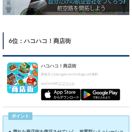
6位：ハコハコ！商店街
ハコハコ！商店街
開発元:
Cybergate technology Ltd.
無料
posted with
アプリーチ
ポイント
廃れた商店街を復活させていく、放置型シミュレーショ