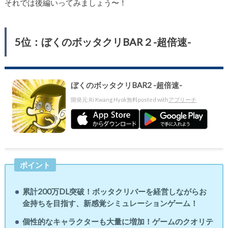
それでは後編いってみましょう〜！
5位：ぼくのボッタクリBAR２-超倍速-
ぼくのボッタクリBAR2 -超倍速-
開発元:
Ri Kwang Hyok
無料
posted with
アプリーチ
ポイント
累計200万DL突破！ボッタクリバーを経営しながらお
金持ちを目指す、新感覚シミュレーションゲーム！
個性的なキャラクターも大量に増加！ゲームのクオリテ