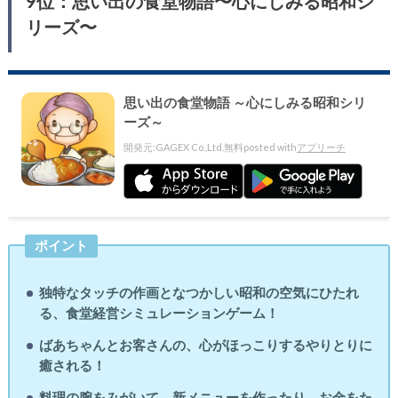
9位：思い出の食堂物語〜心にしみる昭和シ
リーズ〜
思い出の食堂物語 ～心にしみる昭和シリ
ーズ～
開発元:
GAGEX Co.,Ltd.
無料
posted with
アプリーチ
ポイント
独特なタッチの作画となつかしい昭和の空気にひたれ
る、食堂経営シミュレーションゲーム！
ばあちゃんとお客さんの、心がほっこりするやりとりに
癒される！
料理の腕をみがいて、新メニューを作ったり、お金をた