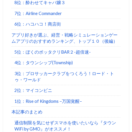
8位：酔わせてキャバ嬢３
7位：Airline Commander
6位：ハコハコ！商店街
アプリ好きが選ぶ、経営・戦略シミュレーションゲー
ムアプリのおすすめランキング、トップ１０（後編）
5位：ぼくのボッタクリBAR２-超倍速-
4位：タウンシップ(Township)
3位：プロサッカークラブをつくろう！ロード・ト
ゥ・ワールド
2位：マイコンビニ
1位：Rise of Kingdoms −万国覚醒−
本記事のまとめ
通信制限を気にせずスマホを使いたいなら『タウン
WiFi by GMO』がオススメ！