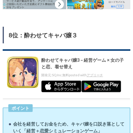
8位：酔わせてキャバ嬢３
酔わせてキャバ嬢3 – 経営ゲーム × 女の子
と恋、着せ替え
開発元:
SQ Inc.
無料
posted with
アプリーチ
ポイント
会社を経営してお金をため、キャバ嬢を口説き落として
いく「経営＋恋愛シミュレーションゲーム」