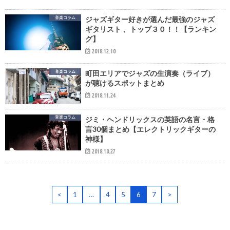
音楽コラム
ジャズギター好きが選んだ最強のジャズ
ギタリスト 、トップ３０！！【ランキン
グ】
2018.12.10
音楽コラム
町田エリアでジャズの生演奏（ライブ）
が聴けるスポットまとめ
2018.11.24
音楽コラム
ジミ・ヘンドリックスの英語の名言・格
言30個まとめ【エレクトリックギターの
神様】
2018.10.27
<
1
…
4
5
6
7
>