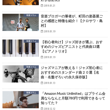
2019.01.21
音楽コラム
音楽ブロガーの筆者が、町田の楽器屋ご
との感想と特徴を紹介！【クロサワ・島
村】
2019.01.19
音楽コラム
【初心者向け】ジャズ好きが選ぶ、おす
すめのジャズピアニストと代表曲13選
【ピアノトリオ】
2019.01.19
音楽コラム
ジャズマニアが教える！ジャズ初心者に
おすすめのスタンダード曲２０選【名
曲・名盤ぞろいの永久保存版】
2019.01.13
音楽コラム
「Amazon Music Unlimited」はプライム会
員ならなんと月額780円で利用できるって
知ってた？
2018.12.12