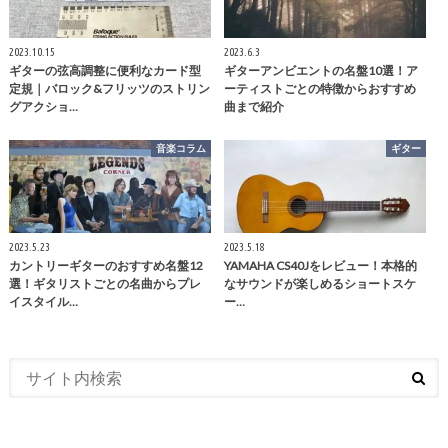
2023.10.15
2023.6.3
ギターの弦高調整に便利なカード型
ギターアンビエントの名盤10選！ア
定規｜バロック&フリッツのストリン
ーティストごとの特徴からおすすめ
グアクショ…
曲まで紹介
音楽コラム
ギター
2023.5.23
2023.5.18
カントリーギターのおすすめ名盤12
YAMAHA CS40Jをレビュー！本格的
選！ギタリストごとの名曲からプレ
なサウンドが楽しめるショートスケ
イスタイル…
ー…