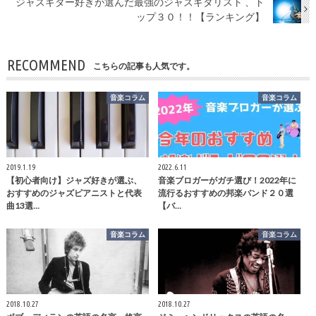
ジャズギター好きが選んだ最強のジャズギタリスト 、ト
ップ３０！！【ランキング】
RECOMMEND
こちらの記事も人気です。
音楽コラム
音楽コラム
2019.1.19
2022.6.11
【初心者向け】ジャズ好きが選ぶ、
音楽ブロガーがガチ選び！2022年に
おすすめのジャズピアニストと代表
流行るおすすめの邦楽バンド２０選
曲13選…
【バ…
音楽コラム
音楽コラム
2018.10.27
2018.10.27