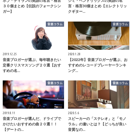
ボブ・ディランの英語の名言・格言
ジミ・ヘンドリックスの英語の名
３０個まとめ【伝説のフォークシン
言・格言30個まとめ【エレクトリッ
ガー】
クギター…
音楽コラム
音楽コラム
2019.12.25
2020.1.28
音楽ブロガーが選ぶ、毎年聴きたい
【2022年】音楽ブロガーが選ぶ、お
定番クリスマスソング２０選【おす
すすめのレコードプレーヤーランキ
すめの名…
ング…
音楽コラム
音楽コラム
2019.8.11
2020.5.6
音楽ブロガーが選んだ、ドライブで
スピーカーの「ステレオ」と「モノ
かけたいおすすめの曲２０選！！
ラル」の違いとは？【どっちが良い
【デートの…
音質なの…