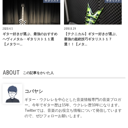
ギタリスト
ギタリスト
2020.4.5
2018.8.29
ギター好きが選ぶ、最強のおすすめ
【テクニカル】ギター好きが選ぶ、
ヘヴィメタル・ギタリスト１１選
最強の超絶技巧ギタリスト１７
【メタラー…
選！！【メタ…
ABOUT
この記事をかいた人
コバヤシ
ギター・ウクレレを中心とした音楽情報専門の音楽ブロガ
ー。今年でギター歴は15年、ウクレレ歴10年になります。
Twitterでは、音楽のお役立ち情報について発信しています
ので、ぜひフォローお願いします。