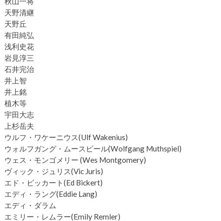
秋山一将
天野清継
天野丘
有田純弘
浅利史花
岩見淳三
石井完治
井上智
井上銘
植木等
宇田大志
上杉岳夫
ウルフ・ワケーニウス(Ulf Wakenius)
ウォルフガング・ムースピール(Wolfgang Muthspiel)
ウェス・モンゴメリー (Wes Montgomery)
ヴィック・ジュリス(Vic Juris)
エド・ビッカート(Ed Bickert)
エディ・ラング(Eddie Lang)
エディ・ダラム
エミリー・レムラー(Emily Remler)