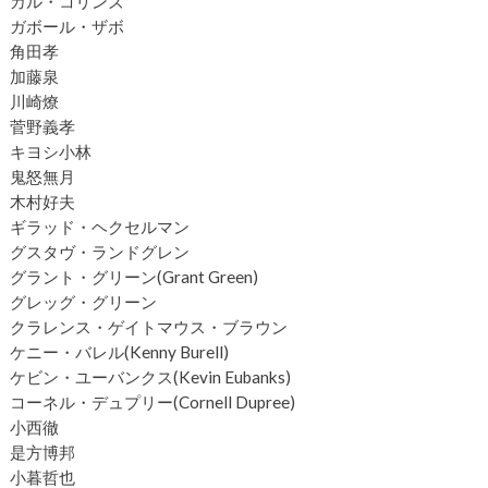
カル・コリンズ
ガボール・ザボ
角田孝
加藤泉
川崎燎
菅野義孝
キヨシ小林
鬼怒無月
木村好夫
ギラッド・ヘクセルマン
グスタヴ・ランドグレン
グラント・グリーン(Grant Green)
グレッグ・グリーン
クラレンス・ゲイトマウス・ブラウン
ケニー・バレル(Kenny Burell)
ケビン・ユーバンクス(Kevin Eubanks)
コーネル・デュプリー(Cornell Dupree)
小西徹
是方博邦
小暮哲也