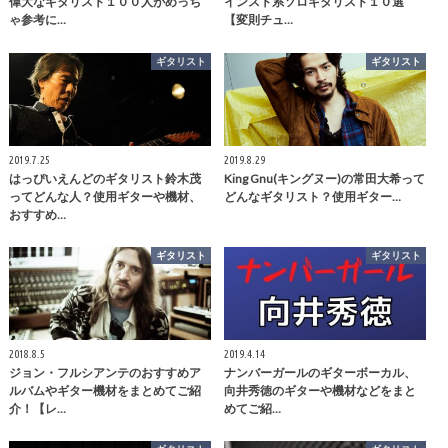
偉大なギタリスト１００人がめっち
インスト系ソロギタリスト１０選
ゃ参考に…
【変則チュ…
ギタリスト
ギタリスト
2019.7.25
2019.8.29
はっぴいえんどのギタリスト鈴木茂
King Gnu(キングヌー)の常田大希って
ってどんな人？使用ギターや機材、
どんなギタリスト？使用ギター…
おすすめ…
ギタリスト
ギタリスト
2018.8.5
2019.4.14
ジョン・フルシアンテのおすすめア
ナンバーガールのギターボーカル、
ルバムやギター機材をまとめてご紹
向井秀徳のギターや機材などをまと
介！【レ…
めてご紹…