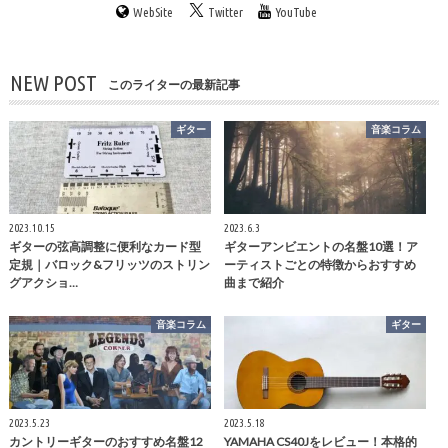
WebSite
Twitter
YouTube
NEW POST
このライターの最新記事
ギター
音楽コラム
2023.10.15
2023.6.3
ギターの弦高調整に便利なカード型
ギターアンビエントの名盤10選！ア
定規｜バロック&フリッツのストリン
ーティストごとの特徴からおすすめ
グアクショ…
曲まで紹介
音楽コラム
ギター
2023.5.23
2023.5.18
カントリーギターのおすすめ名盤12
YAMAHA CS40Jをレビュー！本格的