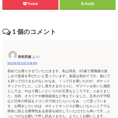
Pocket
feedly
1
個のコメント
布村武俊
より:
2022年9月12日 9:38 PM
初めてお便りさせていただきます。私は現在、65歳で退職後の楽
しみで楽器を学びたいと思っています。楽器は初めてです。旅にで
も持って行けるものないかなあゝ！って行き着いたのが、ポケット
サックスでした。しかし貴方さまのコメに、ザフーンを吹いた感想
としては、やはり難しいというのが正直なところです。とありまし
た。当初、オカリナや横笛縦笛など考えていました。五木の子守唄
など日本の民謡をメコン川で吹けたらいいなあゝって思っていま
す。お聞きしたいのは、ポケットサックスが難しいならシニアでも
簡単に扱える携帯性ある楽器を紹介していただけたら幸いです。ぶ
っしつけなお願いで申し訳ありません。よろしくお願いします。