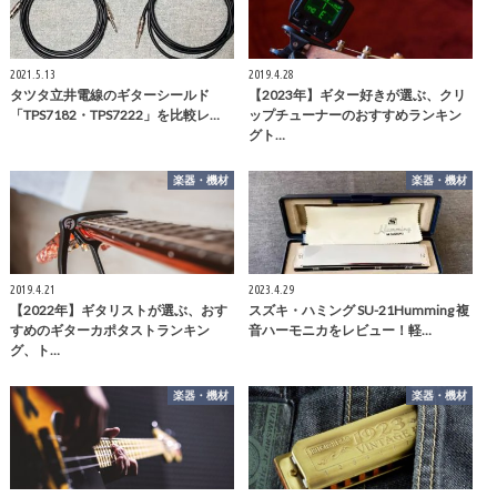
2021.5.13
2019.4.28
タツタ立井電線のギターシールド
【2023年】ギター好きが選ぶ、クリ
「TPS7182・TPS7222」を比較レ…
ップチューナーのおすすめランキン
グト…
楽器・機材
楽器・機材
2019.4.21
2023.4.29
【2022年】ギタリストが選ぶ、おす
スズキ・ハミング SU-21Humming 複
すめのギターカポタストランキン
音ハーモニカをレビュー！軽…
グ、ト…
楽器・機材
楽器・機材