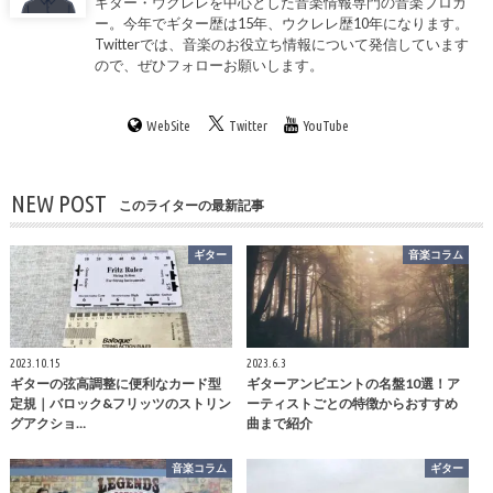
ギター・ウクレレを中心とした音楽情報専門の音楽ブロガ
ー。今年でギター歴は15年、ウクレレ歴10年になります。
Twitterでは、音楽のお役立ち情報について発信しています
ので、ぜひフォローお願いします。
WebSite
Twitter
YouTube
NEW POST
このライターの最新記事
ギター
音楽コラム
2023.10.15
2023.6.3
ギターの弦高調整に便利なカード型
ギターアンビエントの名盤10選！ア
定規｜バロック&フリッツのストリン
ーティストごとの特徴からおすすめ
グアクショ…
曲まで紹介
音楽コラム
ギター