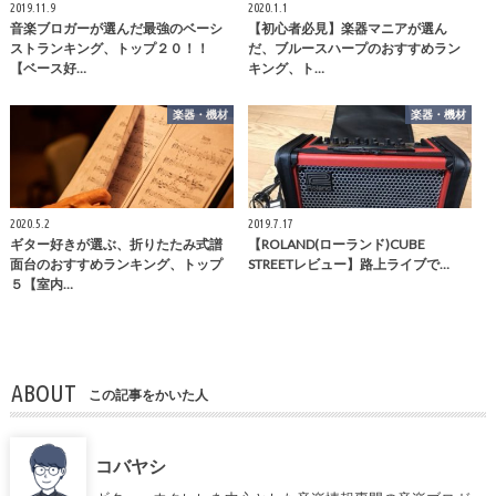
2019.11.9
2020.1.1
音楽ブロガーが選んだ最強のベーシ
【初心者必見】楽器マニアが選ん
ストランキング、トップ２０！！
だ、ブルースハープのおすすめラン
【ベース好…
キング、ト…
楽器・機材
楽器・機材
2020.5.2
2019.7.17
ギター好きが選ぶ、折りたたみ式譜
【ROLAND(ローランド)CUBE
面台のおすすめランキング、トップ
STREETレビュー】路上ライブで…
５【室内…
ABOUT
この記事をかいた人
コバヤシ