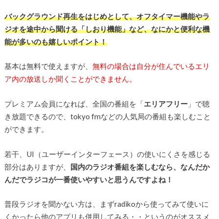
バックグラウンド再生をはじめとして、オフタイマー機能やラ
ジオを途中から聞ける「しおり機能」など、なにかと便利な機
能が多いのも嬉しいポイント！
基本は無料で使えますが、
無料の場合は自分が住んでいるエリ
ア内の放送しか聞くことができません。
プレミアム会員になれば、全国の番組を「
エリアフリー
」で聴
き放題できるので、tokyo fmなどの人気局の番組も楽しむこと
ができます。
若干、UI（ユーザーインターフェース）の使いにくさを感じる
部分はありますが、
国内のラジオ番組を楽しむなら、なんだか
んだでラジコが一番使いやすいと思うんですよね！
普段ラジオを聞かない方は、まずradikoから使ってみて使いに
くかったら他のアプリも併用してみる・・というのがオススメ