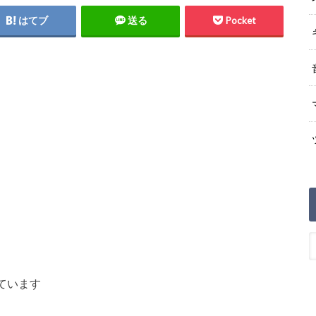
はてブ
送る
Pocket
ています