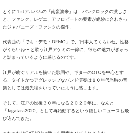
とくに１stアルバムの『南蛮渡来』は、パンクロックの激しさ
と、ファンク、レゲエ、アフロビートの要素が絶妙に合わさっ
たジャパニーズ・ファンクの傑作。
代表曲の「でも・デモ・DEMO」で、’日本人てくらいね、性格
がくらいね〜’と歌う江戸アケミの一節に、彼らの魅力がぎゅっ
と詰まっているように感じるのです。
江戸が紡ぐリアルを描いた歌詞や、ギターのOTOを中心とす
る、タイトかつアグレッシブなバンド演奏は８０年代当時の音
楽としては最先端をいっていたように感じます。
そして、江戸の没後３０年になる２０２０年に、なんと
「Jagatara2020」として再始動するという嬉しいニュースも飛
び込んできた。