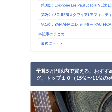
第3位：Epiphone Les Paul Specia
第2位：SQUIER(スクワイア) アフィニティシリ
第1位：YAMAHA エレキギター PACIFI
本記事のまとめ
最後に・・・
予算5万円以内で買える、おすす
グ、トップ１０（15位〜11位の