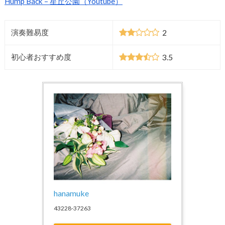
Hump Back – 星丘公園（Youtube）
2
演奏難易度
3.5
初心者おすすめ度
hanamuke
43228-37263