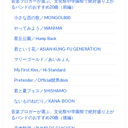
音楽ブロガーが選ぶ、文化祭や学園祭で絶対盛り上が
るバンドのおすすめ20曲（前編）
小さな恋の歌／MONGOL800
やってみよう／WANIMA
星丘公園／Hump Back
君という花／ASIAN KUNG-FU GENERATION
マリーゴールド／あいみょん
My First Kiss／Hi-Standard
Pretender／Official髭男dism
君と夏フェス／SHISHAMO
ないものねだり／KANA-BOON
音楽ブロガーが選ぶ、文化祭や学園祭で絶対盛り上が
るバンドのおすすめ20曲（後編）