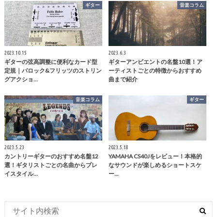
ギター
音楽コラム
2023.10.15
2023.6.3
ギターの弦高調整に便利なカード型
ギターアンビエントの名盤10選！ア
定規｜バロック&フリッツのストリン
ーティストごとの特徴からおすすめ
グアクショ…
曲まで紹介
音楽コラム
ギター
2023.5.23
2023.5.18
カントリーギターのおすすめ名盤12
YAMAHA CS40Jをレビュー！本格的
選！ギタリストごとの名曲からプレ
なサウンドが楽しめるショートスケ
イスタイル…
ー…