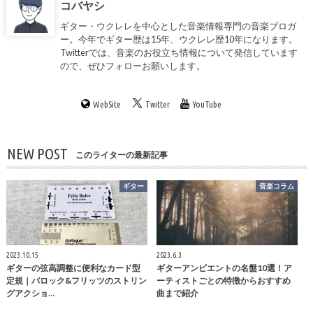
コバヤシ
ギター・ウクレレを中心とした音楽情報専門の音楽ブロガ
ー。今年でギター歴は15年、ウクレレ歴10年になります。
Twitterでは、音楽のお役立ち情報について発信しています
ので、ぜひフォローお願いします。
WebSite
Twitter
YouTube
NEW POST
このライターの最新記事
ギター
音楽コラム
2023.10.15
2023.6.3
ギターの弦高調整に便利なカード型
ギターアンビエントの名盤10選！ア
定規｜バロック&フリッツのストリン
ーティストごとの特徴からおすすめ
グアクショ…
曲まで紹介