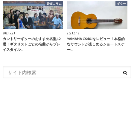
音楽コラム
ギター
2023.5.23
2023.5.18
カントリーギターのおすすめ名盤12
YAMAHA CS40Jをレビュー！本格的
選！ギタリストごとの名曲からプレ
なサウンドが楽しめるショートスケ
イスタイル…
ー…