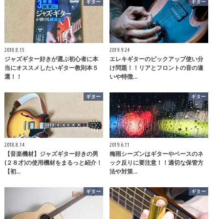
ギター
ギター
2018.8.15
2019.9.24
ジャズギター好きが選ぶ初心者に本
エレキギターのピックアップ使い分
当にオススメしたいギター教則本５
け問題！！リアとフロントの音の違
選！！
いや特徴…
ギター
ギター
2018.8.14
2019.6.11
【音楽機材】ジャズギター好きの男
梅雨シーズンはギターやベースのネ
(２８才)の使用機材をまるっと紹介！
ック反りに要注意！！適切な保管方
【初…
法や対策…
ギター
ギター