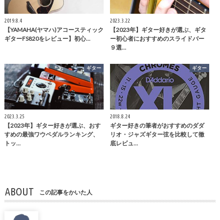
2019.8.4
2023.3.22
【YAMAHA(ヤマハ)アコースティック
【2023年】ギター好きが選ぶ、ギタ
ギターFS820をレビュー】初心…
ー初心者におすすめのスライドバー
９選…
ギター
ギター
2023.3.25
2018.8.24
【2023年】ギター好きが選ぶ、おす
ギター好きの筆者がおすすめのダダ
すめの最強ワウペダルランキング、
リオ・ジャズギター弦を比較して徹
トッ…
底レビュ…
ABOUT
この記事をかいた人