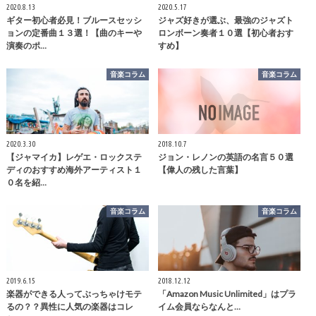
2020.8.13
2020.5.17
ギター初心者必見！ブルースセッシ
ジャズ好きが選ぶ、最強のジャズト
ョンの定番曲１３選！【曲のキーや
ロンボーン奏者１０選【初心者おす
演奏のポ…
すめ】
音楽コラム
音楽コラム
2020.3.30
2018.10.7
【ジャマイカ】レゲエ・ロックステ
ジョン・レノンの英語の名言５０選
ディのおすすめ海外アーティスト１
【偉人の残した言葉】
０名を紹…
音楽コラム
音楽コラム
2019.6.15
2018.12.12
楽器ができる人ってぶっちゃけモテ
「Amazon Music Unlimited」はプラ
るの？？異性に人気の楽器はコレ
イム会員ならなんと…