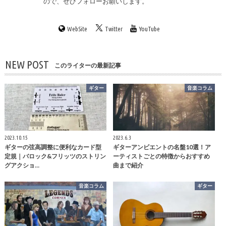
ので、ぜひフォローお願いします。
WebSite
Twitter
YouTube
NEW POST
このライターの最新記事
ギター
音楽コラム
2023.10.15
2023.6.3
ギターの弦高調整に便利なカード型
ギターアンビエントの名盤10選！ア
定規｜バロック&フリッツのストリン
ーティストごとの特徴からおすすめ
グアクショ…
曲まで紹介
音楽コラム
ギター